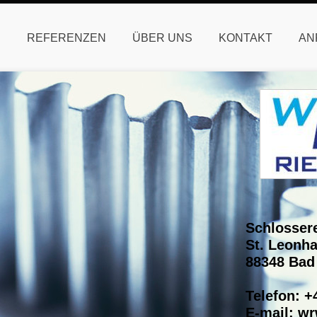
E
REFERENZEN
ÜBER UNS
KONTAKT
AN
Schlosser
St. Leonha
88348 Bad
Telefon: +
E-mail: w